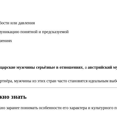
убости или давления
ммуникацию понятной и предсказуемой
ошениях
царские мужчины серьёзные в отношениях
, а
австрийский м
артнёра, мужчины из этих стран часто становятся идеальным выб
жно знать
жно заранее понимать особенности его характера и культурного