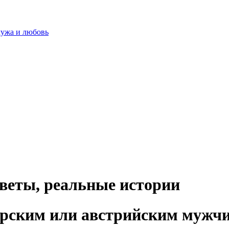
мужа и любовь
оветы, реальные истории
арским или австрийским мужч