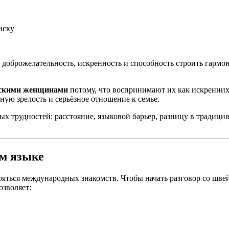
иску
оброжелательность, искренность и способность строить гармон
сскими женщинами
потому, что воспринимают их как искренни
ую зрелость и серьёзное отношение к семье.
 трудностей: расстояние, языковой барьер, разницу в традиция
ом языке
ояться международных знакомств. Чтобы начать разговор со шв
озволяет: