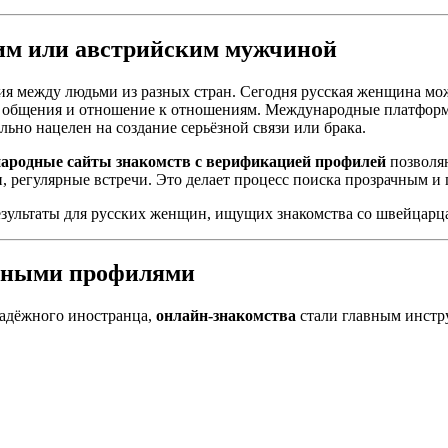
ким или австрийским мужчиной
я между людьми из разных стран. Сегодня русская женщина мо
иль общения и отношение к отношениям. Международные платфор
ьно нацелен на создание серьёзной связи или брака.
ародные сайты знакомств с верификацией профилей
позволяю
и, регулярные встречи. Это делает процесс поиска прозрачным и
езультаты для русских женщин, ищущих знакомства со швейцарц
анными профилями
надёжного иностранца,
онлайн-знакомства
стали главным инстр