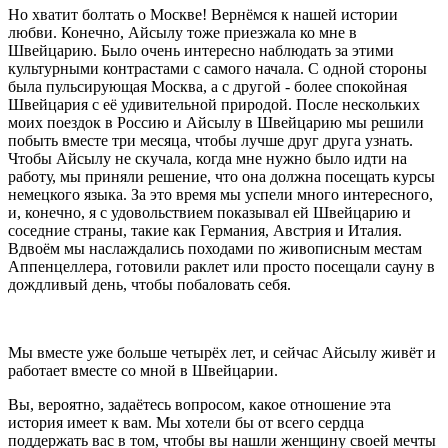
Но хватит болтать о Москве! Вернёмся к нашей истории
любви. Конечно, Айсылу тоже приезжала ко мне в
Швейцарию. Было очень интересно наблюдать за этими
культурными контрастами с самого начала. С одной стороны
была пульсирующая Москва, а с другой - более спокойная
Швейцария с её удивительной природой. После нескольких
моих поездок в Россию и Айсылу в Швейцарию мы решили
побыть вместе три месяца, чтобы лучше друг друга узнать.
Чтобы Айсылу не скучала, когда мне нужно было идти на
работу, мы приняли решение, что она должна посещать курсы
немецкого языка. За это время мы успели много интересного,
и, конечно, я с удовольствием показывал ей Швейцарию и
соседние страны, такие как Германия, Австрия и Италия.
Вдвоём мы наслаждались походами по живописным местам
Аппенцеллера, готовили раклет или просто посещали сауну в
дождливый день, чтобы побаловать себя.
Мы вместе уже больше четырёх лет, и сейчас Айсылу живёт и
работает вместе со мной в Швейцарии.
Вы, вероятно, задаётесь вопросом, какое отношение эта
история имеет к вам. Мы хотели бы от всего сердца
поддержать вас в том, чтобы вы нашли женщину своей мечты