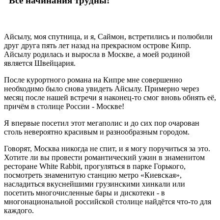
Все начинания трудны!
Айсылу, моя спутница, и я, Саймон, встретились и полюбили
друг друга пять лет назад на прекрасном острове Кипр.
Айсылу родилась и выросла в Москве, а моей родиной
является Швейцария.
После курортного романа на Кипре мне совершенно
необходимо было снова увидеть Айсылу. Примерно через
месяц после нашей встречи я наконец-то смог вновь обнять её,
причём в столице России - Москве!
Я впервые посетил этот мегаполис и до сих пор очарован
столь невероятно красивым и разнообразным городом.
Говорят, Москва никогда не спит, и я могу поручиться за это.
Хотите ли вы провести романтический ужин в знаменитом
ресторане White Rabbit, прогуляться в парке Горького,
посмотреть знаменитую станцию метро «Киевская»,
насладиться вкуснейшими грузинскими хинкали или
посетить многочисленные бары и дискотеки - в
многонациональной российской столице найдётся что-то для
каждого.